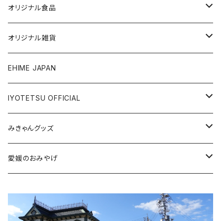
オリジナル食品
銘菓・名産
オリジナル雑貨
ジュース・飲料
タオル・ボディケア
EHIME JAPAN
調味料
アパレル
IYOTETSU OFFICIAL
ステーショナリー
坊っちゃん列車グッズ
みきゃんグッズ
トイ・小物
その他伊予鉄グッズ
食品
愛媛のおみやげ
エコバッグ・その他
雑貨・小物
食品
衣類
雑貨