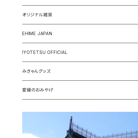
銘菓・名産
オリジナル雑貨
ジュース・飲料
タオル・ボディケア
EHIME JAPAN
調味料
アパレル
IYOTETSU OFFICIAL
ステーショナリー
坊っちゃん列車グッズ
みきゃんグッズ
トイ・小物
その他伊予鉄グッズ
食品
愛媛のおみやげ
エコバッグ・その他
雑貨・小物
食品
衣類
雑貨