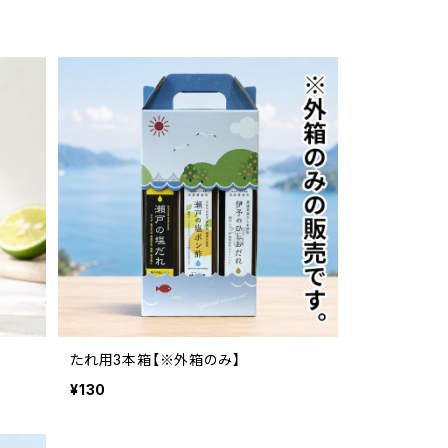
たれ用3本箱【※外箱のみ】
¥130