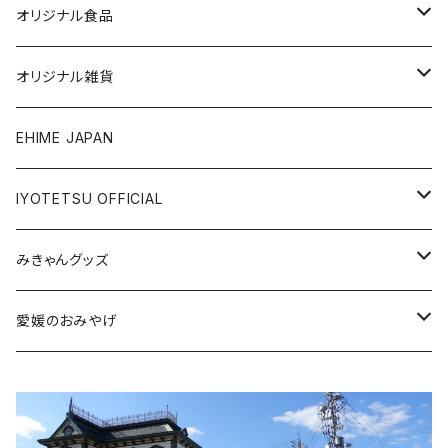
オリジナル食品
銘菓・名産
オリジナル雑貨
ジュース・飲料
タオル・ボディケア
EHIME JAPAN
調味料
アパレル
IYOTETSU OFFICIAL
ステーショナリー
坊っちゃん列車グッズ
みきゃんグッズ
トイ・小物
その他伊予鉄グッズ
食品
愛媛のおみやげ
エコバッグ・その他
雑貨・小物
食品
衣類
雑貨