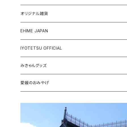
銘菓・名産
オリジナル雑貨
ジュース・飲料
タオル・ボディケア
EHIME JAPAN
調味料
アパレル
IYOTETSU OFFICIAL
ステーショナリー
坊っちゃん列車グッズ
みきゃんグッズ
トイ・小物
その他伊予鉄グッズ
食品
愛媛のおみやげ
エコバッグ・その他
雑貨・小物
食品
衣類
雑貨