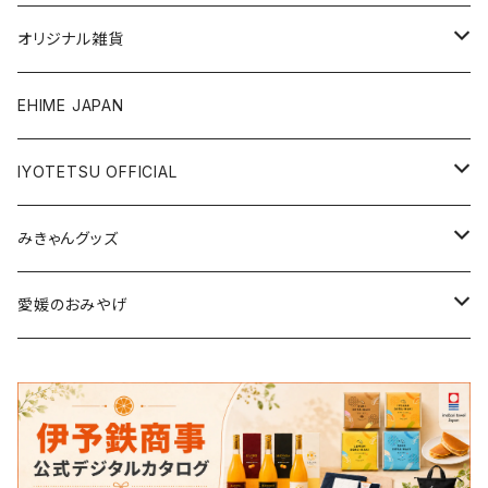
銘菓・名産
オリジナル雑貨
ジュース・飲料
タオル・ボディケア
EHIME JAPAN
調味料
アパレル
IYOTETSU OFFICIAL
ステーショナリー
坊っちゃん列車グッズ
みきゃんグッズ
トイ・小物
その他伊予鉄グッズ
食品
愛媛のおみやげ
エコバッグ・その他
雑貨・小物
食品
衣類
雑貨