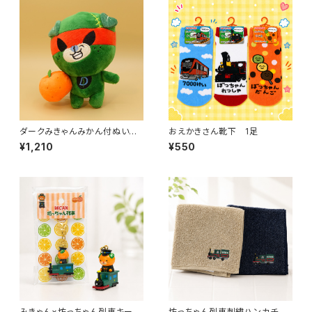
ダークみきゃんみかん付ぬいぐ
おえかきさん靴下 1足
るみ
¥1,210
¥550
みきゃん×坊っちゃん列車キーホ
坊っちゃん列車刺繍ハンカチ