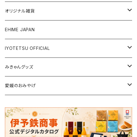
銘菓・名産
オリジナル雑貨
ジュース・飲料
タオル・ボディケア
EHIME JAPAN
調味料
アパレル
IYOTETSU OFFICIAL
ステーショナリー
坊っちゃん列車グッズ
みきゃんグッズ
トイ・小物
その他伊予鉄グッズ
食品
愛媛のおみやげ
エコバッグ・その他
雑貨・小物
食品
衣類
雑貨