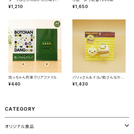
るみ
¥1,210
¥1,650
坊っちゃん列車クリアファイル
バリィさん＆イヨノ助さんなかよ
しマグネット
¥440
¥1,430
CATEGORY
オリジナル食品