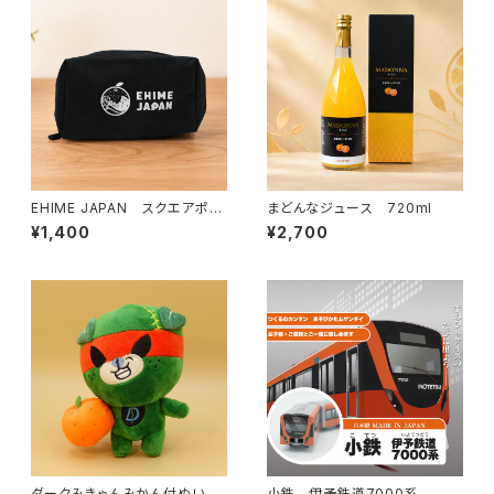
EHIME JAPAN スクエアポー
まどんなジュース 720ml
チ
¥1,400
¥2,700
ダークみきゃんみかん付ぬいぐ
小鉄 伊予鉄道7000系