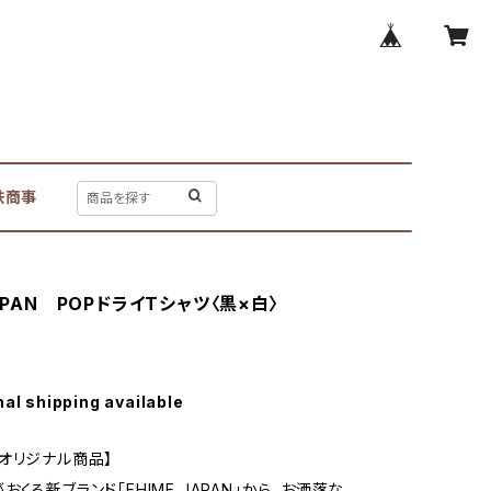
鉄商事
JAPAN POPドライTシャツ〈黒×白〉
nal shipping available
オリジナル商品】
くる新ブランド「EHIME JAPAN」から、お洒落な