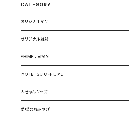
CATEGORY
オリジナル食品
銘菓・名産
オリジナル雑貨
ジュース・飲料
タオル・ボディケア
EHIME JAPAN
調味料
アパレル
IYOTETSU OFFICIAL
ステーショナリー
坊っちゃん列車グッズ
みきゃんグッズ
トイ・小物
その他伊予鉄グッズ
食品
愛媛のおみやげ
エコバッグ・その他
雑貨・小物
食品