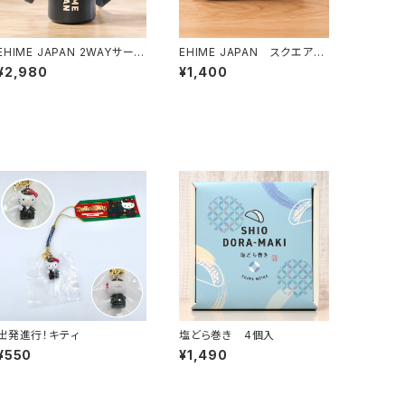
EHIME JAPAN 2WAYサーモ
EHIME JAPAN スクエアポ
ボトルホルダー
ーチ
¥2,980
¥1,400
出発進行！キティ
塩どら巻き 4個入
¥550
¥1,490