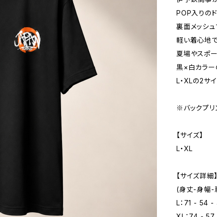
POP入りの
裏面メッシュ
軽い着心地で
夏場やスポー
黒×白カラー
L・XLの2サ
※バックプリ
【サイズ】
L・XL
【サイズ詳細
(身丈-身幅-
L：71 - 54 -
XL：74 - 57 