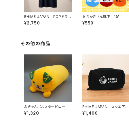
EHIME JAPAN POPドライ
おえかきさん靴下 1足
Tシャツ〈紺×黄〉
¥2,750
¥550
その他の商品
みきゃんボルスターピロー
EHIME JAPAN スクエアポ
ーチ
¥1,320
¥1,400