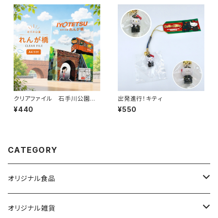
クリアファイル 石手川公園れ
出発進行！キティ
んが橋
¥440
¥550
CATEGORY
オリジナル食品
銘菓・名産
オリジナル雑貨