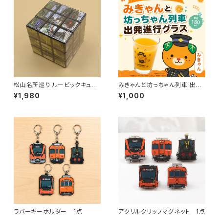
松山名所巡り ルービックキュー
みきゃんと坊っちゃん列車 出発
ブ
進行グラス
¥1,980
¥1,000
ラバーキーホルダー 1点
アクリルクリップマグネット 1点