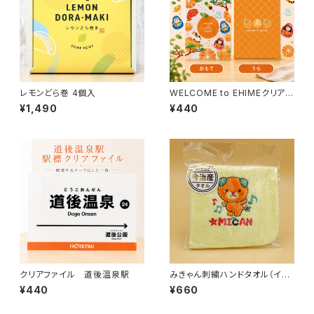
レモンどら巻 4個入
WELCOME to EHIMEクリアフ
ァイル
¥1,490
¥440
クリアファイル 道後温泉駅
みきゃん刺繍ハンドタオル（イエ
ロー）
¥440
¥660