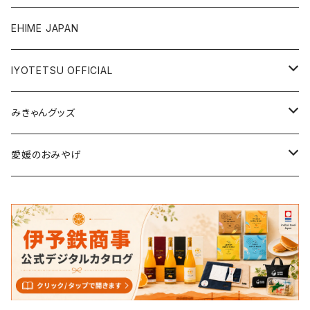
ジュース・飲料
タオル・ボディケア
EHIME JAPAN
調味料
アパレル
IYOTETSU OFFICIAL
ステーショナリー
坊っちゃん列車グッズ
みきゃんグッズ
トイ・小物
その他伊予鉄グッズ
食品
愛媛のおみやげ
エコバッグ・その他
雑貨・小物
食品
衣類
雑貨