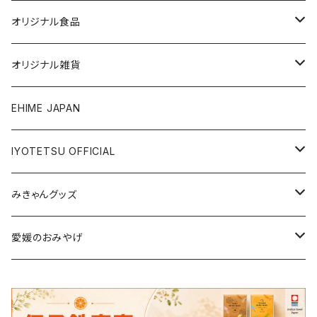
オリジナル食品
銘菓・名産
オリジナル雑貨
ジュース・飲料
タオル・ボディケア
EHIME JAPAN
調味料
アパレル
IYOTETSU OFFICIAL
ステーショナリー
坊っちゃん列車グッズ
みきゃんグッズ
トイ・小物
その他伊予鉄グッズ
食品
愛媛のおみやげ
エコバッグ・その他
雑貨・小物
食品