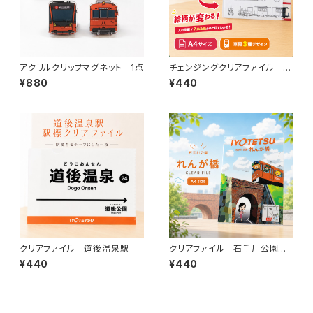
アクリルクリップマグネット 1点
チェンジングクリアファイル 伊
予鉄道（A）
¥880
¥440
クリアファイル 道後温泉駅
クリアファイル 石手川公園れ
んが橋
¥440
¥440