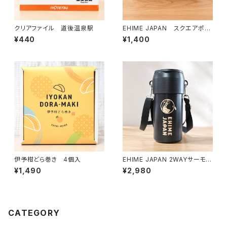
クリアファイル 道後温泉駅
EHIME JAPAN スクエアポー
チ
¥440
¥1,400
伊予柑どら巻き 4個入
EHIME JAPAN 2WAYサーモボ
トルホルダー
¥1,490
¥2,980
CATEGORY