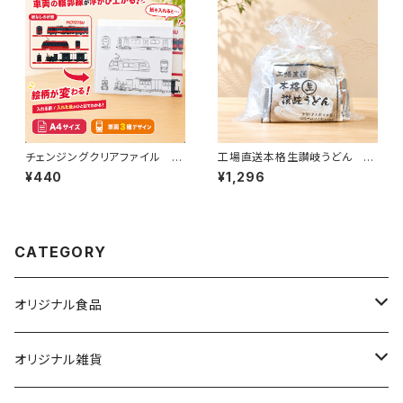
チェンジングクリアファイル 伊
工場直送本格生讃岐うどん 10
予鉄道（A）
人前
¥440
¥1,296
CATEGORY
オリジナル食品
銘菓・名産
オリジナル雑貨