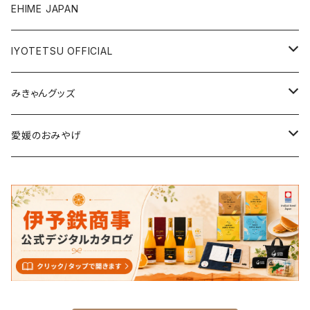
ジュース・飲料
タオル・ボディケア
EHIME JAPAN
調味料
アパレル
IYOTETSU OFFICIAL
ステーショナリー
坊っちゃん列車グッズ
みきゃんグッズ
トイ・小物
その他伊予鉄グッズ
食品
愛媛のおみやげ
エコバッグ・その他
雑貨・小物
食品
衣類
雑貨