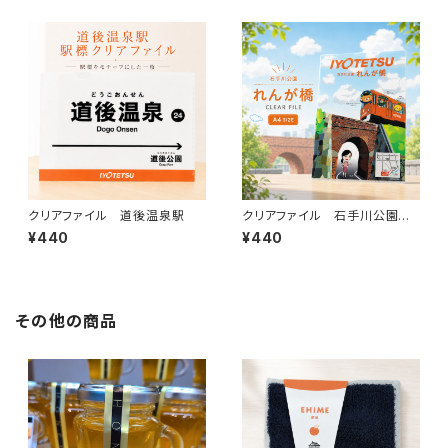
クリアファイル 道後温泉駅
クリアファイル 石手川公園れ
んが橋
¥440
¥440
その他の商品