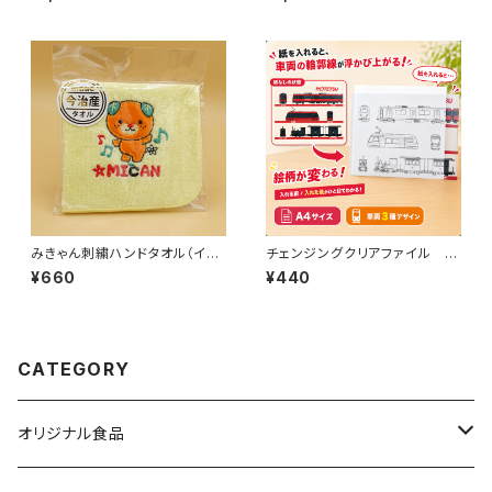
みきゃん刺繍ハンドタオル（イエ
チェンジングクリアファイル 伊
ロー）
予鉄道（A）
¥660
¥440
CATEGORY
オリジナル食品