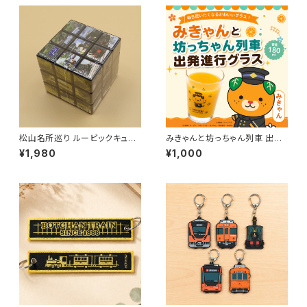
松山名所巡り ルービックキュー
みきゃんと坊っちゃん列車 出発
ブ
進行グラス
¥1,980
¥1,000