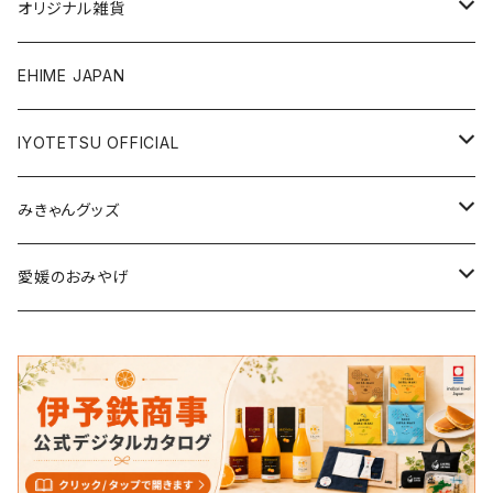
銘菓・名産
オリジナル雑貨
ジュース・飲料
タオル・ボディケア
EHIME JAPAN
調味料
アパレル
IYOTETSU OFFICIAL
ステーショナリー
坊っちゃん列車グッズ
みきゃんグッズ
トイ・小物
その他伊予鉄グッズ
食品
愛媛のおみやげ
エコバッグ・その他
雑貨・小物
食品
衣類
雑貨