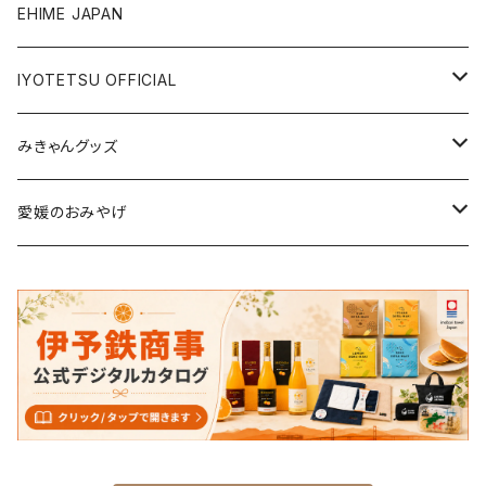
ジュース・飲料
タオル・ボディケア
EHIME JAPAN
調味料
アパレル
IYOTETSU OFFICIAL
ステーショナリー
坊っちゃん列車グッズ
みきゃんグッズ
トイ・小物
その他伊予鉄グッズ
食品
愛媛のおみやげ
エコバッグ・その他
雑貨・小物
食品
衣類
雑貨