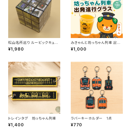
松山名所巡り ルービックキュー
みきゃんと坊っちゃん列車 出発
ブ
進行グラス
¥1,980
¥1,000
トレインタグ 坊っちゃん列車
ラバーキーホルダー 1点
¥1,400
¥770