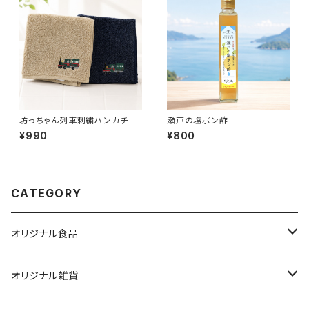
坊っちゃん列車刺繍ハンカチ
瀬戸の塩ポン酢
¥990
¥800
CATEGORY
オリジナル食品
銘菓・名産
オリジナル雑貨