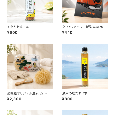
すだち七味 1本
クリアファイル 新型車両700
0系
¥600
¥440
愛媛県オリジナル温泉セット
瀬戸の塩だれ 1本
¥2,300
¥800