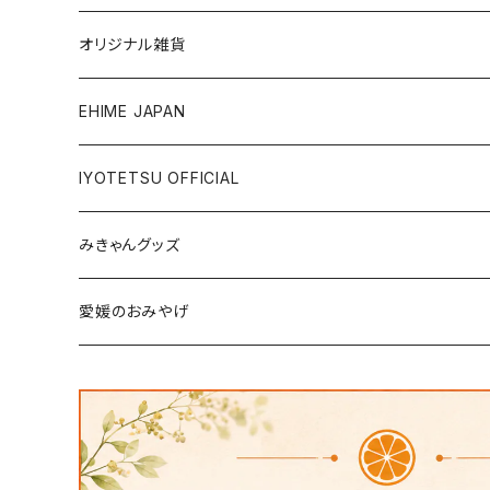
銘菓・名産
オリジナル雑貨
ジュース・飲料
タオル・ボディケア
EHIME JAPAN
調味料
アパレル
IYOTETSU OFFICIAL
ステーショナリー
坊っちゃん列車グッズ
みきゃんグッズ
トイ・小物
その他伊予鉄グッズ
食品
愛媛のおみやげ
エコバッグ・その他
雑貨・小物
食品
衣類
雑貨