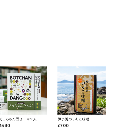
坊っちゃん団子 4本入
伊予灘のいりこ味噌
¥540
¥700