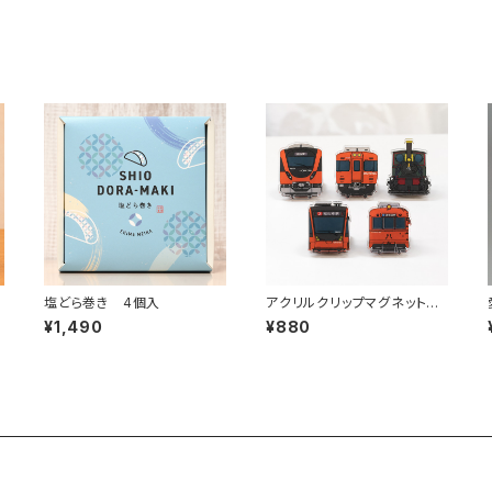
塩どら巻き 4個入
アクリルクリップマグネット 1
点
¥1,490
¥880