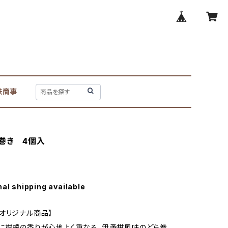
鉄商事
巻き 4個入
nal shipping available
オリジナル商品】
に柑橘の香りが心地よく重なる、伊予柑風味のどら巻