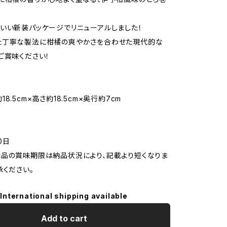
いい新装パッケージでリニューアルしました！
た丁寧な製法に柑橘の爽やかさを合わせた現代的な
ご賞味ください！
8.5cm×高さ約18.5cm×奥行約7cm
0日
品の賞味期限は納品状況により、記載より短くなりま
承ください。
International shipping available
Add to cart