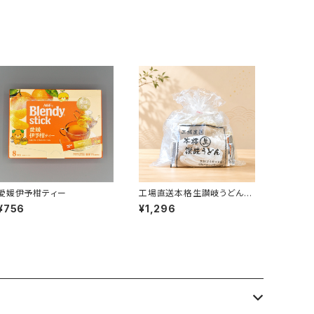
愛媛伊予柑ティー
工場直送本格生讃岐うどん
10人前
¥756
¥1,296