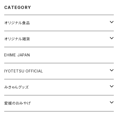
CATEGORY
オリジナル食品
銘菓・名産
オリジナル雑貨
ジュース・飲料
タオル・ボディケア
EHIME JAPAN
調味料
アパレル
IYOTETSU OFFICIAL
ステーショナリー
坊っちゃん列車グッズ
みきゃんグッズ
トイ・小物
その他伊予鉄グッズ
食品
愛媛のおみやげ