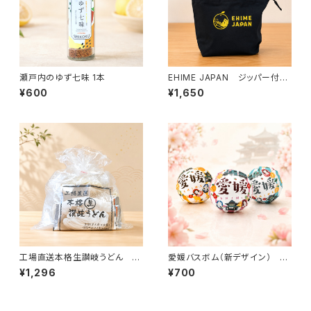
瀬戸内のゆず七味 1本
EHIME JAPAN ジッパー付き
トートバッグ（S）
¥600
¥1,650
工場直送本格生讃岐うどん 10
愛媛バスボム（新デザイン） 1
人前
個
¥1,296
¥700