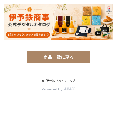
エコバッグ・その他
雑貨・小物
食品
衣類
雑貨
商品一覧に戻る
© 伊予鉄ネットショップ
Powered by