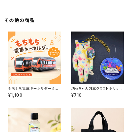
その他の商品
もちもち電車キーホルダー 500
坊っちゃん列車クラフトホリッ
0形／7000系
ク SLOTH(スロース）くま
¥1,100
¥710