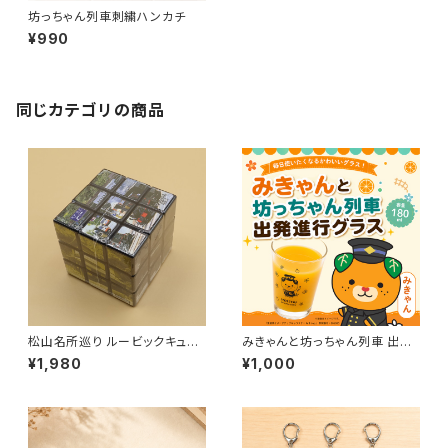
坊っちゃん列車刺繍ハンカチ
¥990
同じカテゴリの商品
松山名所巡り ルービックキュー
みきゃんと坊っちゃん列車 出発
ブ
進行グラス
¥1,980
¥1,000