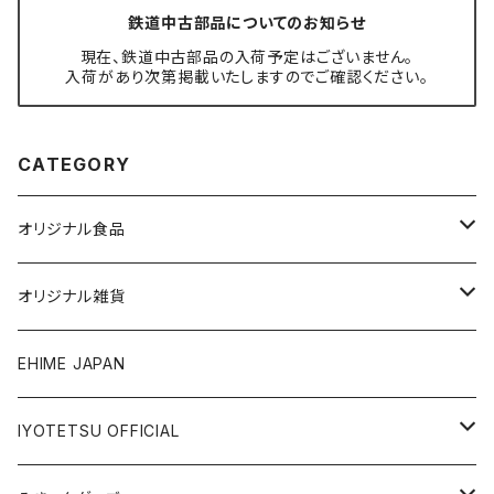
鉄道中古部品についてのお知らせ
現在、鉄道中古部品の入荷予定はございません。
入荷があり次第掲載いたしますのでご確認ください。
CATEGORY
オリジナル食品
銘菓・名産
オリジナル雑貨
ジュース・飲料
タオル・ボディケア
EHIME JAPAN
調味料
アパレル
IYOTETSU OFFICIAL