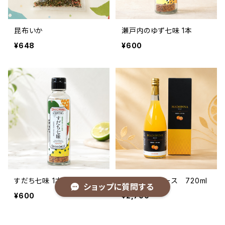
昆布いか
瀬戸内のゆず七味 1本
¥648
¥600
すだち七味 1本
まどんなジュース 720ml
ショップに質問する
¥600
¥2,700