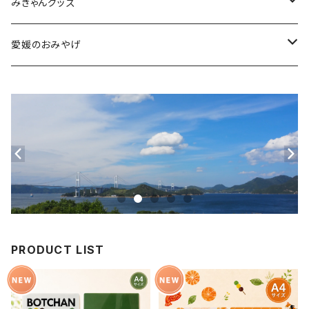
ステーショナリー
坊っちゃん列車グッズ
みきゃんグッズ
トイ・小物
その他伊予鉄グッズ
食品
愛媛のおみやげ
エコバッグ・その他
雑貨・小物
食品
衣類
雑貨
PRODUCT LIST